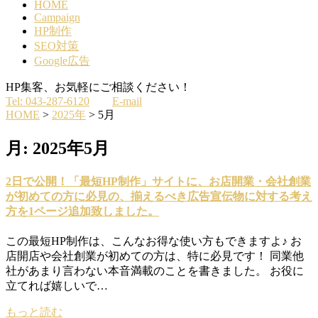
HOME
Campaign
HP制作
SEO対策
Google広告
HP集客、お気軽にご相談ください！
Tel: 043-287-6120
E-mail
HOME
>
2025年
>
5月
月:
2025年5月
2日で公開！「最短HP制作」サイトに、お店開業・会社創業
が初めての方に必見の、揃えるべき広告宣伝物に対する考え
方を1ページ追加致しました。
この最短HP制作は、こんなお得な使い方もできますよ♪ お
店開店や会社創業が初めての方は、特に必見です！ 同業他
社があまり言わない本音満載のことを書きました。 お役に
立てれば嬉しいで…
もっと読む