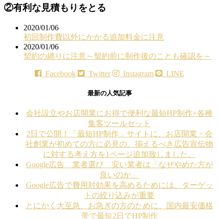
②有利な見積もりをとる
2020/01/06
初回制作費以外にかかる追加料金に注意
2020/01/06
契約の縛りに注意～契約前に制作後のことも確認を～
Facebook
Twitter
Instagram
LINE
最新の人気記事
会社設立やお店開業にお得で便利な最短HP制作+各種
集客ツールセット
2日で公開！「最短HP制作」サイトに、お店開業・会
社創業が初めての方に必見の、揃えるべき広告宣伝物
に対する考え方を1ページ追加致しました。
Google広告 業者選び 安い業者は「なぜやめた方が
良いのか」
Google広告で費用対効果を高めるためには、ターゲッ
トの絞り込みが重要
とにかく大至急、お急ぎの方のために、国内最安価格
帯で最短2日でHP制作