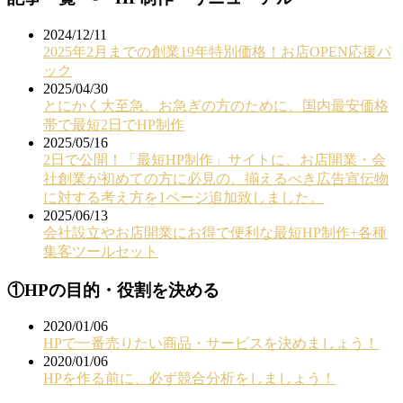
2024/12/11
2025年2月までの創業19年特別価格！お店OPEN応援パ
ック
2025/04/30
とにかく大至急、お急ぎの方のために、国内最安価格
帯で最短2日でHP制作
2025/05/16
2日で公開！「最短HP制作」サイトに、お店開業・会
社創業が初めての方に必見の、揃えるべき広告宣伝物
に対する考え方を1ページ追加致しました。
2025/06/13
会社設立やお店開業にお得で便利な最短HP制作+各種
集客ツールセット
①HPの目的・役割を決める
2020/01/06
HPで一番売りたい商品・サービスを決めましょう！
2020/01/06
HPを作る前に、必ず競合分析をしましょう！